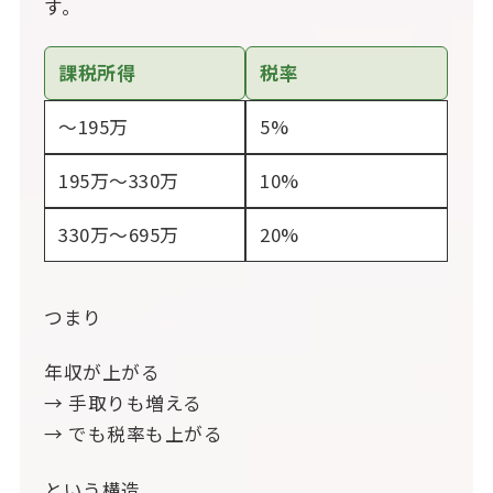
す。
課税所得
税率
～195万
5%
195万～330万
10%
330万～695万
20%
つまり
年収が上がる
→ 手取りも増える
→ でも税率も上がる
という構造。